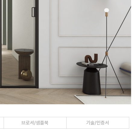
브로셔/샘플북
기술/인증서