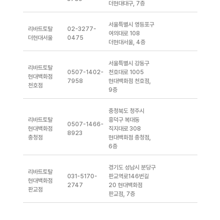
더현대대구, 7층
서울특별시 영등포구
리바트토탈
02-3277-
여의대로 108
더현대서울
0475
더현대서울, 4층
서울특별시 강동구
리바트토탈
0507-1402-
천호대로 1005
현대백화점
7958
현대백화점 천호점,
천호점
9층
충청북도 청주시
리바트토탈
흥덕구 복대동
0507-1466-
현대백화점
직지대로 308
8923
충청점
현대백화점 충청점,
6층
경기도 성남시 분당구
리바트토탈
031-5170-
판교역로146번길
현대백화점
2747
20 현대백화점
판교점
판교점, 7층