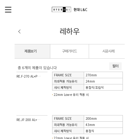
레하우
제품보기
구매가이드
시공사례
필터
총 6개의 제품이 있습니다
FRAME SIZE
270mm
RE.F-270 AL+PVC 시스템 이중창
최대적용 가능유리
24mm
샤시 제작방식
용접식/조립식
22mm Low-e 유리 적용 시
FRAME SIZE
200mm
RE.JF-200 AL+PVC 시스템 이중창
최대적용 가능유리
43mm
샤시 제작방식
용접식
22mm Low-e 유리 적용 시