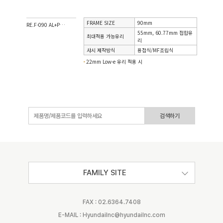
FRAME SIZE
90mm
RE.F-090 AL+PVC 시스템 이중창
55mm, 60.77mm 접합유
최대적용 가능유리
리
샤시 제작방식
용접식/MF조립식
22mm Low-e 유리 적용 시
검색하기
FAMILY SITE
FAX : 02.6364.7408
E-MAIL : Hyundailnc@hyundailnc.com