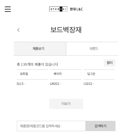
보드벽장재
제품보기
브랜드
필터
총 130개의 제품이 있습니다
오트밀
베이지
딥그린
S115 -
LM202 -
LS102 -
더보기
검색하기