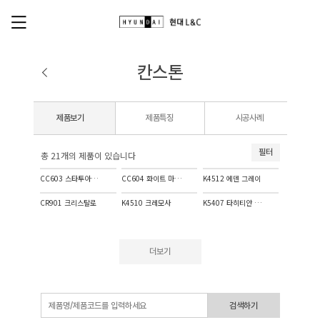
칸스톤
제품보기
제품특징
시공사례
필터
총 21개의 제품이 있습니다
CC603 스타투아리오 골드
CC604 화이트 마카우바스
K4512 에덴 그레이
CR901 크리스탈로
K4510 크레모사
K5407 타히티안 크림
더보기
검색하기