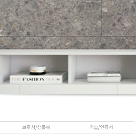
브로셔/샘플북
기술/인증서