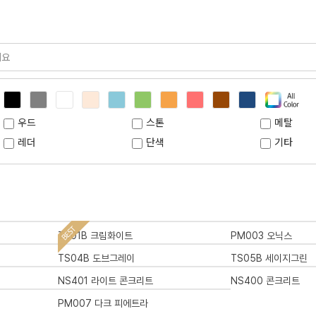
우드
스톤
메탈
레더
단색
기타
TS01B 크림화이트
PM003 오닉스
TS04B 도브그레이
TS05B 세이지그린
NS401 라이트 콘크리트
NS400 콘크리트
PM007 다크 피에트라